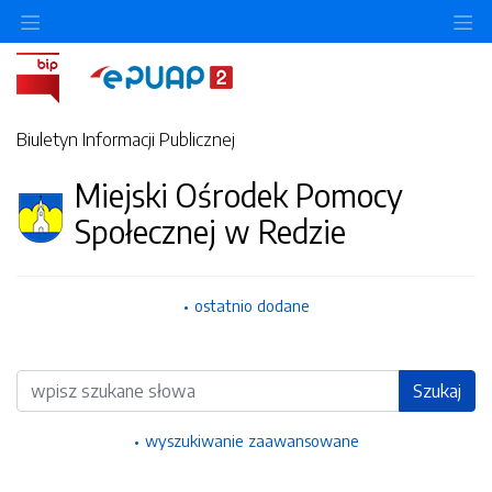
Ukryj/pokaż menu przedmiotowe
Uk
Biuletyn Informacji Publicznej
Miejski Ośrodek Pomocy
Społecznej w Redzie
ostatnio dodane
Wyszukiwarka
Szukaj
wyszukiwanie zaawansowane