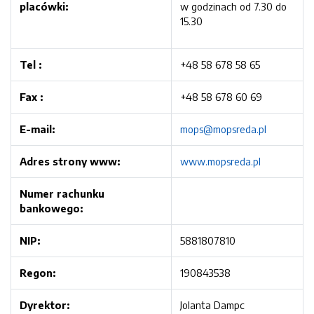
placówki:
w godzinach od 7.30 do
15.30
Tel :
+48 58 678 58 65
Fax :
+48 58 678 60 69
E-mail:
mops@mopsreda.pl
Adres strony www:
www.mopsreda.pl
Numer rachunku
bankowego:
NIP:
5881807810
Regon:
190843538
Dyrektor:
Jolanta Dampc