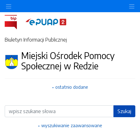
Ukryj/pokaż menu przedmiotowe
Uk
Biuletyn Informacji Publicznej
Miejski Ośrodek Pomocy
Społecznej w Redzie
ostatnio dodane
Wyszukiwarka
Szukaj
wyszukiwanie zaawansowane