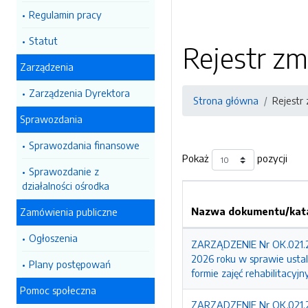
Regulamin pracy
Statut
Rejestr zm
Zarządzenia
Zarządzenia Dyrektora
Strona główna
Rejestr
Sprawozdania
Sprawozdania finansowe
Pokaż
pozycji
Sprawozdanie z
działalności ośrodka
Nazwa dokumentu/kata
Zamówienia publiczne
Ogłoszenia
ZARZĄDZENIE Nr OK.021.23
2026 roku w sprawie ustale
Plany postępowań
formie zajęć rehabilitacyj
Pomoc społeczna
ZARZĄDZENIE Nr OK.021.23