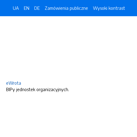
UA
EN
DE
Zamówienia publiczne
Wysoki kontrast
eWrota
BIPy jednostek organizacyjnych.