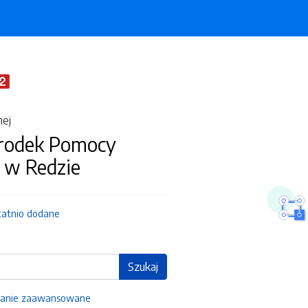
nej
środek Pomocy
 w Redzie
tatnio dodane
Szukaj
anie zaawansowane