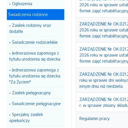
Ogłoszenia
2026 roku w sprawie ustale
formie zajęć rehabilitacyj
Świadczenia rodzinne
ZARZĄDZENIE Nr OK.021.23
Zasiłek rodzinny oraz
2026 roku w sprawie ustale
dodatki
formie zajęć rehabilitacyj
Świadczenie rodzicielskie
ZARZĄDZENIE Nr OK.021.22
Jednorazowa zapomoga z
2026 roku w sprawie ustale
tytułu urodzenia się dziecka
formie zajęć rehabilitacyj
Jednorazowa zapomoga z
ZARZĄDZENIE Nr OK.021.21
tytułu urodzenia się dziecka
roku w sprawie dni wolny
"Za Życiem"
innym dniu niż niedziela.
Zasiłek pielęgnacyjny
ZARZĄDZENIE Nr OK.021.20
Świadczenie pielęgnacyjne
r. w sprawie zmiany składu
Specjalny zasiłek
Regulamin pracy
opiekuńczy