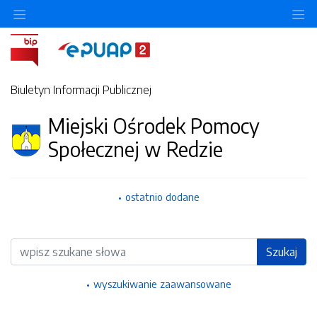
Ukryj/pokaż menu przedmiotowe
Uk
Biuletyn Informacji Publicznej
Miejski Ośrodek Pomocy
Społecznej w Redzie
ostatnio dodane
Wyszukiwarka
Szukaj
wyszukiwanie zaawansowane