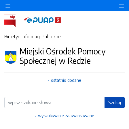
Ukryj/pokaż menu przedmiotowe
Uk
Biuletyn Informacji Publicznej
Miejski Ośrodek Pomocy
Społecznej w Redzie
ostatnio dodane
Wyszukiwarka
Szukaj
wyszukiwanie zaawansowane