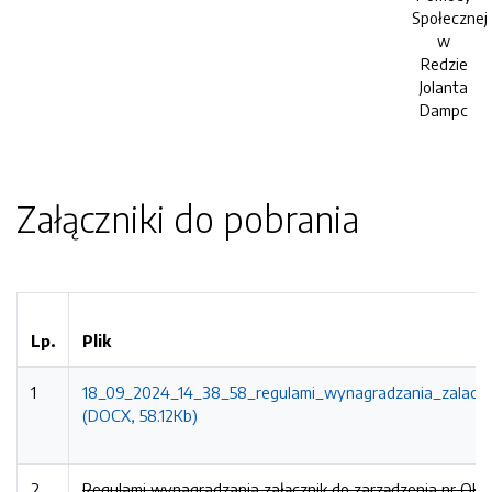
Społecznej
w
Redzie
Jolanta
Dampc
Załączniki do pobrania
Lp.
Plik
1
18_09_2024_14_38_58_regulami_wynagradzania_zalaczni
(DOCX, 58.12Kb)
2
Regulami wynagradzania załącznik do zarządzenia nr OK.0