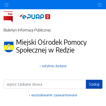
Ukryj/pokaż menu przedmiotowe
Uk
Biuletyn Informacji Publicznej
Miejski Ośrodek Pomocy
Społecznej w Redzie
ostatnio dodane
Wyszukiwarka
Szukaj
wyszukiwanie zaawansowane