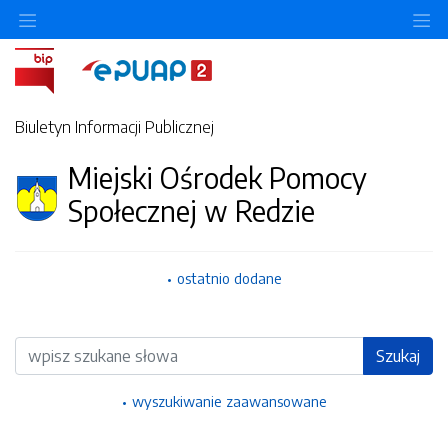
Ukryj/pokaż menu przedmiotowe
Uk
Biuletyn Informacji Publicznej
Miejski Ośrodek Pomocy
Społecznej w Redzie
ostatnio dodane
Wyszukiwarka
Szukaj
wyszukiwanie zaawansowane